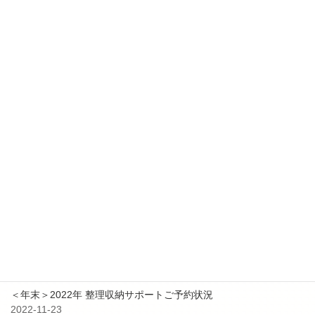
更新情報
2025-10-17
【更新✨】２０２５年 １１月～ 整理収納アドバイザー2級認定講
座日程追加
2025-01-24
【更新✨】２０２５年 整理収納アドバイザー2級認定講座日程追加
2024-04-26
【更新✨】５－６月 整理収納アドバイザー2級認定講座日程追加
最近の投稿
9月3日 防災イベント共同出展のお知らせ
2023-08-25
＜年末＞2022年 整理収納サポートご予約状況
2022-11-23