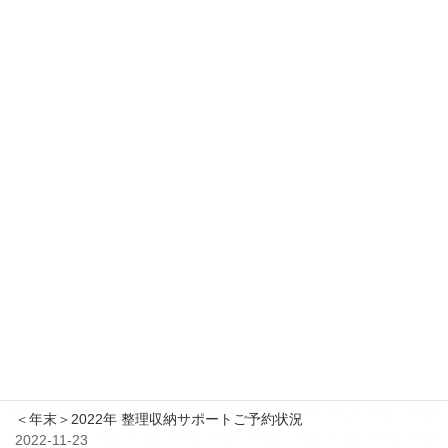
更新情報
2025-10-17
【更新✨】２０２５年 １１月～ 整理収納アドバイザー2級認定講
座日程追加
2025-01-24
【更新✨】２０２５年 整理収納アドバイザー2級認定講座日程追加
2024-04-26
【更新✨】５－６月 整理収納アドバイザー2級認定講座日程追加
最近の投稿
9月3日 防災イベント共同出展のお知らせ
2023-08-25
＜年末＞2022年 整理収納サポートご予約状況
2022-11-23