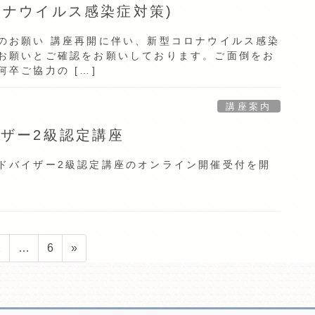
ロナウイルス感染症対策)
のお願い 講座再開に伴い、新型コロナウイルス感染
お願いとご確認をお願いしております。ご面倒をお
卒ご協力の […]
講座案内
イザー2級認定講座
ドバイザー2級認定講座のオンライン開催受付を開
固
固
2
…
6
»
定
定
ペ
ペ
ー
ー