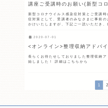
講座ご受講時のお願い(新型コ
新型コロナウイルス感染症対策とご受講時
症対策として、受講者のみなさまに事前の
かけいたしますが、下記ご一読いただき、何
2020-07-01
<オンライン>整理収納アドバ
長らくお待たせしておりました整理収納ア
始しました！ 詳細はこちらから
投
固
1
稿
定
ペ
の
ー