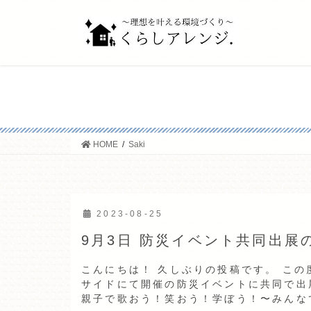
コ
ナ
ン
ビ
テ
ゲ
ン
ー
ツ
シ
へ
ョ
ス
ン
キ
に
ッ
移
HOME
Saki
プ
動
2023-08-25
9月3日 防災イベント共同出展
こんにちは！ 久しぶりの投稿です。 この
サイドにて開催の防災イベントに共同で出
親子で歌おう！笑おう！学ぼう！〜みんなでB