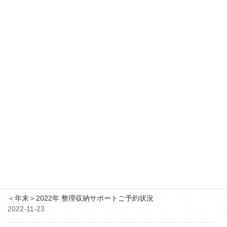
2025-10-17
【更新✨】２０２５年 １１月～ 整理収納アドバイザー2級認定講
座日程追加
2025-01-24
【更新✨】２０２５年 整理収納アドバイザー2級認定講座日程追加
2024-04-26
【更新✨】５－６月 整理収納アドバイザー2級認定講座日程追加
最近の投稿
9月3日 防災イベント共同出展のお知らせ
2023-08-25
＜年末＞2022年 整理収納サポートご予約状況
2022-11-23