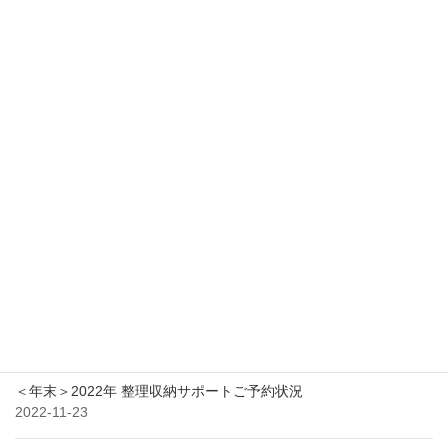
2025-10-17
【更新✨】２０２５年 １１月～ 整理収納アドバイザー2級認定講
座日程追加
2025-01-24
【更新✨】２０２５年 整理収納アドバイザー2級認定講座日程追加
2024-04-26
【更新✨】５－６月 整理収納アドバイザー2級認定講座日程追加
最近の投稿
9月3日 防災イベント共同出展のお知らせ
2023-08-25
＜年末＞2022年 整理収納サポートご予約状況
2022-11-23