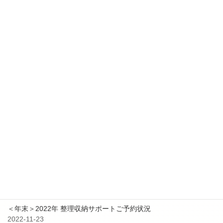
更新情報
2025-10-17
【更新✨】２０２５年 １１月～ 整理収納アドバイザー2級認定講
座日程追加
2025-01-24
【更新✨】２０２５年 整理収納アドバイザー2級認定講座日程追加
2024-04-26
【更新✨】５－６月 整理収納アドバイザー2級認定講座日程追加
最近の投稿
9月3日 防災イベント共同出展のお知らせ
2023-08-25
＜年末＞2022年 整理収納サポートご予約状況
2022-11-23