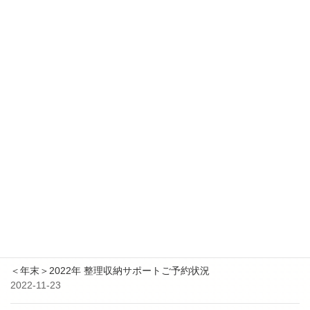
2025-10-17
【更新✨】２０２５年 １１月～ 整理収納アドバイザー2級認定講
座日程追加
2025-01-24
【更新✨】２０２５年 整理収納アドバイザー2級認定講座日程追加
2024-04-26
【更新✨】５－６月 整理収納アドバイザー2級認定講座日程追加
最近の投稿
9月3日 防災イベント共同出展のお知らせ
2023-08-25
＜年末＞2022年 整理収納サポートご予約状況
2022-11-23