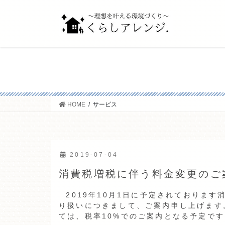
コ
ナ
ン
ビ
テ
ゲ
ン
ー
ツ
シ
へ
ョ
ス
ン
キ
に
ッ
移
HOME
サービス
プ
動
2019-07-04
消費税増税に伴う料金変更のご
2019年10月1日に予定されておりま
り扱いにつきまして、ご案内申し上げます
ては、税率10%でのご案内となる予定です。