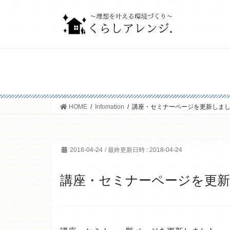
コ
ナ
ン
ビ
テ
ゲ
ン
ー
ツ
シ
へ
ョ
ス
ン
キ
に
ッ
移
HOME
Infomation
講座・セミナーページを更新しま
プ
動
2018-04-24
/ 最終更新日時 :
2018-04-24
講座・セミナーページを更