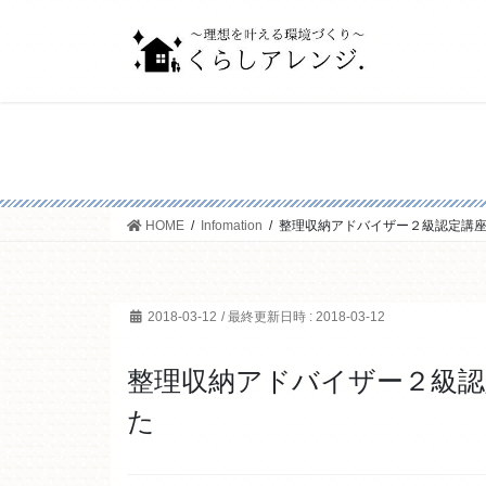
コ
ナ
ン
ビ
テ
ゲ
ン
ー
ツ
シ
へ
ョ
ス
ン
キ
に
ッ
移
HOME
Infomation
整理収納アドバイザー２級認定講
プ
動
2018-03-12
/ 最終更新日時 :
2018-03-12
整理収納アドバイザー２級認
た